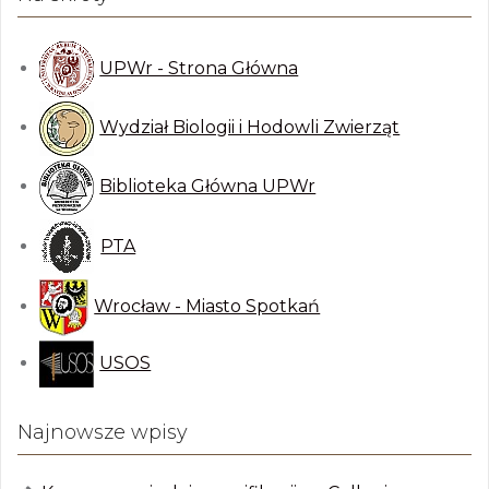
a
j
:
UPWr - Strona Główna
Wydział Biologii i Hodowli Zwierząt
Biblioteka Główna UPWr
PTA
Wrocław - Miasto Spotkań
USOS
Najnowsze wpisy