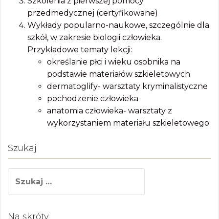
Szkolenia z pierwszej pomocy
przedmedycznej (certyfikowane)
Wykłady popularno-naukowe, szczególnie dla
szkół, w zakresie biologii człowieka.
Przykładowe tematy lekcji:
określanie płci i wieku osobnika na
podstawie materiałów szkieletowych
dermatoglify- warsztaty kryminalistyczne
pochodzenie człowieka
anatomia człowieka- warsztaty z
wykorzystaniem materiału szkieletowego
Szukaj
S
z
u
k
Na skróty