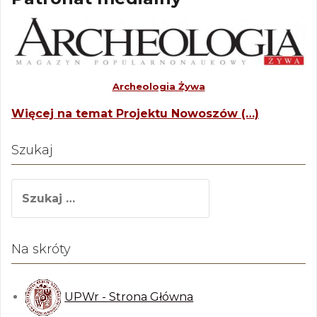
Archeologia Żywa
Więcej na temat Projektu Nowoszów (…)
Szukaj
S
z
u
k
Na skróty
a
j
:
UPWr - Strona Główna