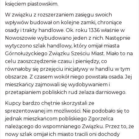
księciem piastowskim.
W związku z rozszerzaniem zasięgu swoich
wpływów budował on kolejne zamki, chroniące
osady i trakty handlowe. Ok. roku 1336 właśnie w
Nowoszowie wybudowano jeden z nich. Następnie
wytyczono szlak handlowy, który omijał miasta
Górnołużyckiego Związku Sześciu Miast. Miało to na
celu zaoszczędzenie czasu i pieniędzy, co
równałoby się przejęciu inicjatywy w handlu w tym
obszarze. Z czasem wokół niego powstała osada. Jej
mieszkańcy zajmowali się wydobywaniem i
przetapianiem pobliskich rud żelaza darniowego.
Kupcy bardzo chętnie skorzystali ze
sprezentowanej im możliwości. Nie podobało się to
jednak mieszkańcom pobliskiego Zgorzelca
należącego do wspomnianego Związku. Przez to, że
nowy szlak omijał ich miasto tracili oni dochody