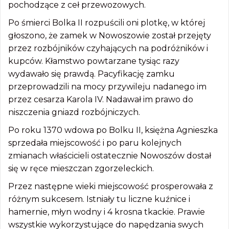
pochodzące z ceł przewozowych.
Po śmierci Bolka II rozpuścili oni plotkę, w której
głoszono, że zamek w Nowoszowie został przejęty
przez rozbójników czyhających na podróżników i
kupców. Kłamstwo powtarzane tysiąc razy
wydawało się prawdą. Pacyfikację zamku
przeprowadzili na mocy przywileju nadanego im
przez cesarza Karola IV. Nadawał im prawo do
niszczenia gniazd rozbójniczych.
Po roku 1370 wdowa po Bolku II, księżna Agnieszka
sprzedała miejscowość i po paru kolejnych
zmianach właścicieli ostatecznie Nowoszów dostał
się w ręce mieszczan zgorzeleckich.
Przez następne wieki miejscowość prosperowała z
różnym sukcesem. Istniały tu liczne kuźnice i
hamernie, młyn wodny i 4 krosna tkackie. Prawie
wszystkie wykorzystujące do napędzania swych