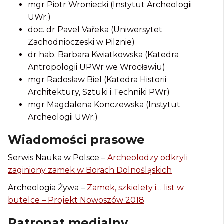
mgr Piotr Wroniecki (Instytut Archeologii
UWr.)
doc. dr Pavel Vařeka (Uniwersytet
Zachodnioczeski w Pilznie)
dr hab. Barbara Kwiatkowska (Katedra
Antropologii UPWr we Wrocławiu)
mgr Radosław Biel (Katedra Historii
Architektury, Sztuki i Techniki PWr)
mgr Magdalena Konczewska (Instytut
Archeologii UWr.)
Wiadomości prasowe
Serwis Nauka w Polsce –
Archeolodzy odkryli
zaginiony zamek w Borach Dolnośląskich
Archeologia Żywa –
Zamek, szkielety i… list w
butelce – Projekt Nowoszów 2018
Patronat medialny