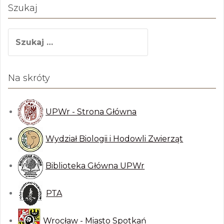
Szukaj
S
z
u
k
Na skróty
a
j
:
UPWr - Strona Główna
Wydział Biologii i Hodowli Zwierząt
Biblioteka Główna UPWr
PTA
Wrocław - Miasto Spotkań