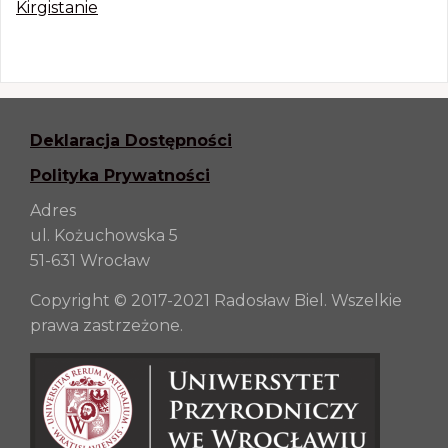
Kirgistanie
Deklaracja Dostępności
Polityka Prywatności
Adres
ul. Kożuchowska 5
51-631 Wrocław
Copyright © 2017-2021 Radosław Biel. Wszelkie
prawa zastrzeżone.