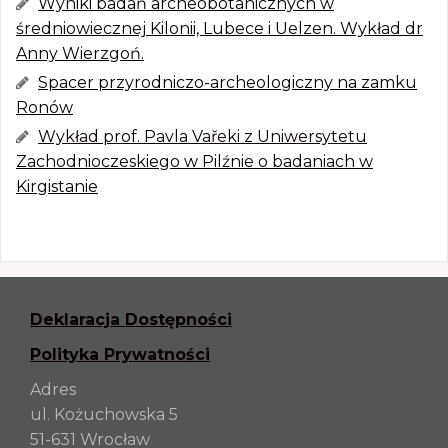
Wyniki badań archeobotanicznych w
średniowiecznej Kilonii, Lubece i Uelzen. Wykład dr
Anny Wierzgoń.
Spacer przyrodniczo-archeologiczny na zamku
Ronów
Wykład prof. Pavla Vařeki z Uniwersytetu
Zachodnioczeskiego w Pilźnie o badaniach w
Kirgistanie
Deklaracja Dostępności
Polityka Prywatności
Adres
ul. Kożuchowska 5
51-631 Wrocław