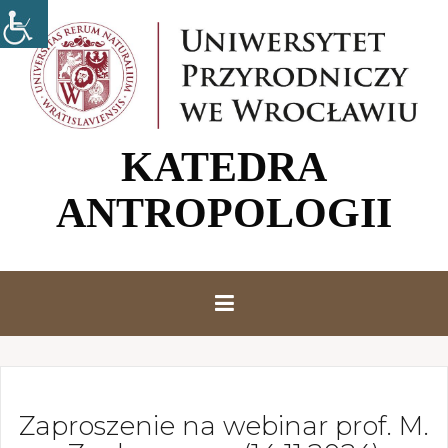
P
r
z
e
j
d
KATEDRA
ź
d
ANTROPOLOGII
o
t
r
e
ś
c
i
Zaproszenie na webinar prof. M.