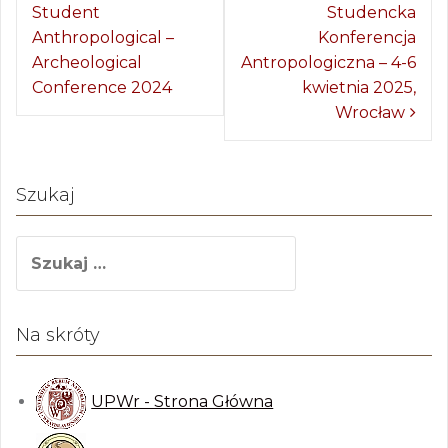
Student
Studencka
o
Anthropological –
Konferencja
b
Archeological
Antropologiczna – 4-6
a
Conference 2024
kwietnia 2025,
Wrocław
c
z
w
Szukaj
p
S
i
z
s
u
y
k
Na skróty
a
j
:
UPWr - Strona Główna