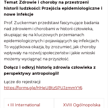
Temat
:
Zdrowie i choroby na przestrzeni
historii ludzkości: Przejścia epidemiologiczne i
nowe infekcje
Prof. Zuckerman przedstawi fascynujące badania
nad zdrowiem i chorobami w historii człowieka,
skupiając się na kluczowych przemianach
epidemiologicznych i pojawiających się infekcjach.
To wyjątkowa okazja, by zrozumieć, jak choroby
wpływały na rozwój społeczeństw i jakie wnioski
możemy wyciągnąć na przyszłość.
Dołącz i odkryj historię zdrowia człowieka z
perspektywy antropologii!
Łącze do rejestracji:
https://forms.gle/HHeUBtz5PUJzmmYY6
Z
III International
XVIII Ogólnopolska