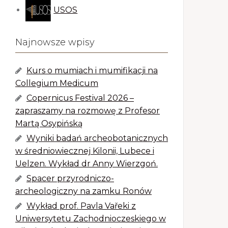
USOS
Najnowsze wpisy
Kurs o mumiach i mumifikacji na
Collegium Medicum
Copernicus Festival 2026 –
zapraszamy na rozmowę z Profesor
Martą Osypińską
Wyniki badań archeobotanicznych
w średniowiecznej Kilonii, Lubece i
Uelzen. Wykład dr Anny Wierzgoń.
Spacer przyrodniczo-
archeologiczny na zamku Ronów
Wykład prof. Pavla Vařeki z
Uniwersytetu Zachodnioczeskiego w