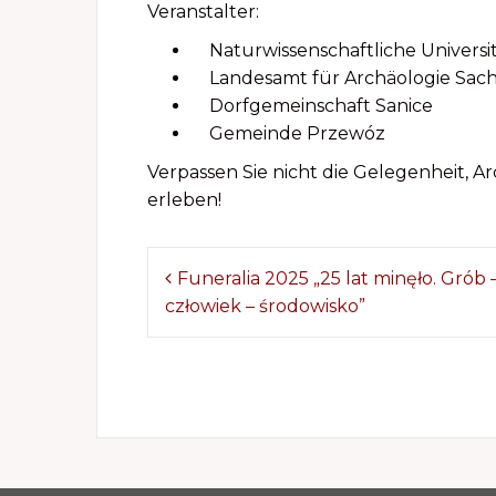
Veranstalter:
Naturwissenschaftliche Universit
Landesamt für Archäologie Sach
Dorfgemeinschaft Sanice
Gemeinde Przewóz
Verpassen Sie nicht die Gelegenheit, A
erleben!
Z
Funeralia 2025 „25 lat minęło. Grób 
człowiek – środowisko”
o
b
a
c
z