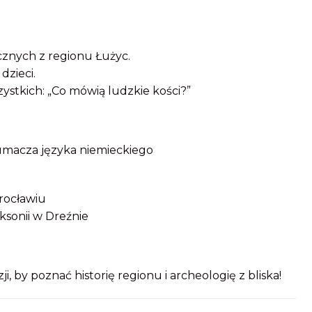
znych z regionu Łużyc.
dzieci.
ystkich: „Co mówią ludzkie kości?”
umacza języka niemieckiego
rocławiu
ksonii w Dreźnie
i, by poznać historię regionu i archeologię z bliska!