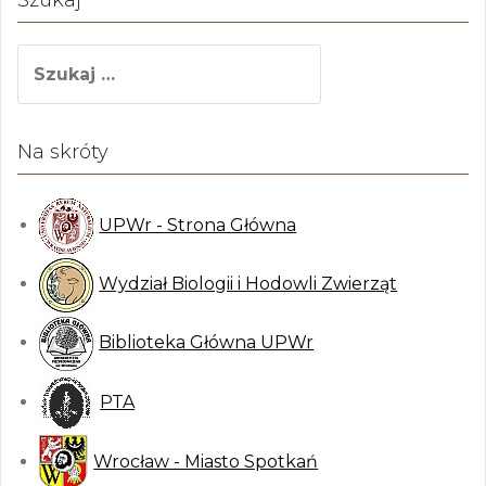
p
S
i
z
s
u
y
k
Na skróty
a
j
:
UPWr - Strona Główna
Wydział Biologii i Hodowli Zwierząt
Biblioteka Główna UPWr
PTA
Wrocław - Miasto Spotkań