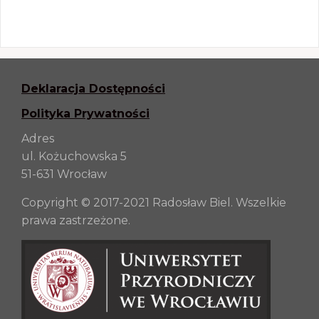
Deklaracja Dostępności
Polityka Prywatności
Adres
ul. Kożuchowska 5
51-631 Wrocław
Copyright © 2017-2021 Radosław Biel. Wszelkie
prawa zastrzeżone.