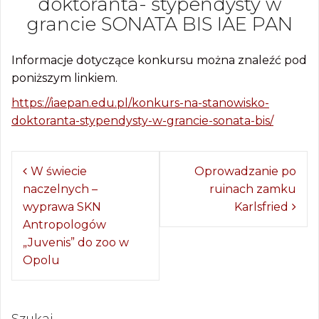
doktoranta- stypendysty w
grancie SONATA BIS IAE PAN
Informacje dotyczące konkursu można znaleźć pod
poniższym linkiem.
https://iaepan.edu.pl/konkurs-na-stanowisko-
doktoranta-stypendysty-w-grancie-sonata-bis/
Z
W świecie
Oprowadzanie po
naczelnych –
ruinach zamku
o
wyprawa SKN
Karlsfried
b
Antropologów
a
„Juvenis” do zoo w
Opolu
c
z
w
Szukaj