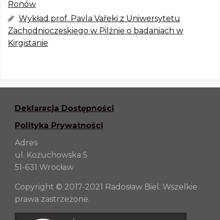
Ronów
Wykład prof. Pavla Vařeki z Uniwersytetu
Zachodnioczeskiego w Pilźnie o badaniach w
Kirgistanie
Deklaracja Dostępności
Polityka Prywatności
Adres
ul. Kożuchowska 5
51-631 Wrocław
Copyright © 2017-2021 Radosław Biel. Wszelkie
prawa zastrzeżone.