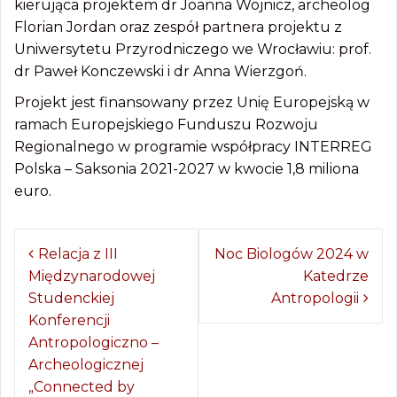
kierująca projektem dr Joanna Wojnicz, archeolog
Florian Jordan oraz zespół partnera projektu z
Uniwersytetu Przyrodniczego we Wrocławiu: prof.
dr Paweł Konczewski i dr Anna Wierzgoń.
Projekt jest finansowany przez Unię Europejską w
ramach Europejskiego Funduszu Rozwoju
Regionalnego w programie współpracy INTERREG
Polska – Saksonia 2021-2027 w kwocie 1,8 miliona
euro.
Z
Relacja z III
Noc Biologów 2024 w
Międzynarodowej
Katedrze
o
Studenckiej
Antropologii
b
Konferencji
a
Antropologiczno –
Archeologicznej
c
„Connected by